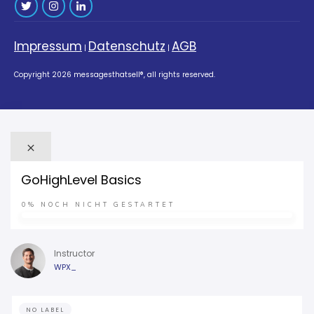
Impressum
Datenschutz
AGB
|
|
Copyright
2026
messagesthatsell®
, all rights reserved.
GoHighLevel Basics
0%
NOCH NICHT GESTARTET
Instructor
WPX_
NO LABEL