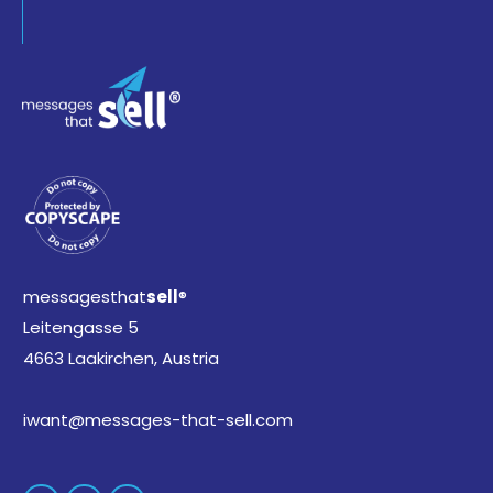
messagesthat
sell
®
Leitengasse 5
4663 Laakirchen, Austria
iwant@messages-that-sell.com