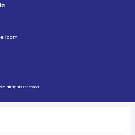
ia
ell.com
ll®
, all rights reserved.