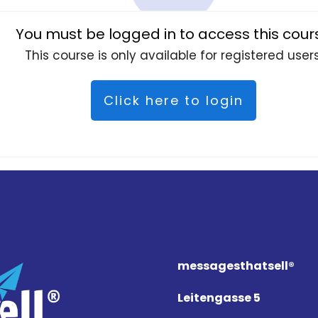
You must be logged in to access this cour
This course is only available for registered users
Click here to login
messagesthat
sell
®
Leitengasse 5