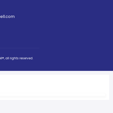
ell.com
ll®
, all rights reserved.