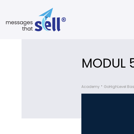
MODUL 5
Academy
GoHighLevel Bas