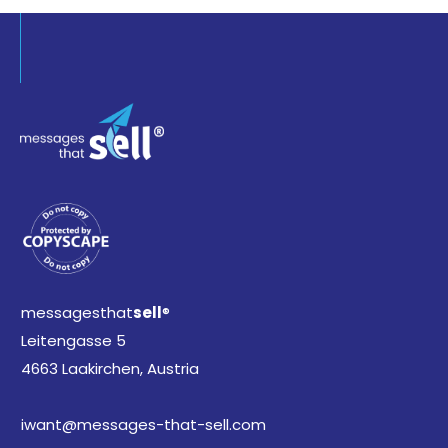
messagesthat
sell
®
Leitengasse 5
4663 Laakirchen, Austria
iwant@messages-that-sell.com