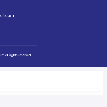
ell.com
ll®
, all rights reserved.