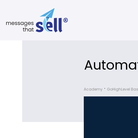
Automat
Academy
GoHighLevel Bas