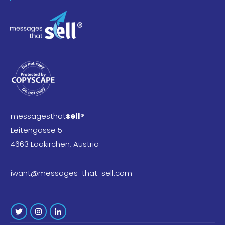
messagesthat
sell
®
Leitengasse 5
4663 Laakirchen, Austria
iwant@messages-that-sell.com