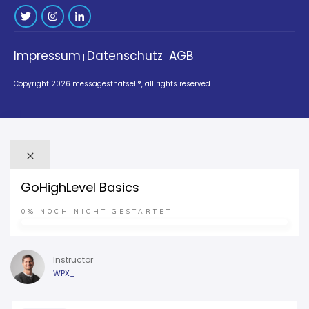
Impressum
Datenschutz
AGB
|
|
Copyright
2026
messagesthatsell®
, all rights reserved.
GoHighLevel Basics
0%
NOCH NICHT GESTARTET
Instructor
WPX_