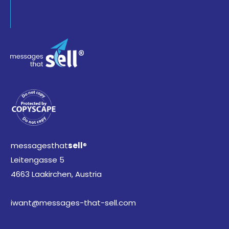
messagesthat
sell
®
Leitengasse 5
4663 Laakirchen, Austria
iwant@messages-that-sell.com