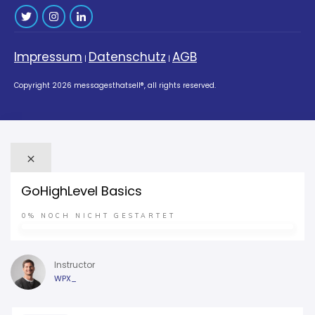
Impressum
Datenschutz
AGB
|
|
Copyright
2026
messagesthatsell®
, all rights reserved.
GoHighLevel Basics
0%
NOCH NICHT GESTARTET
Instructor
WPX_