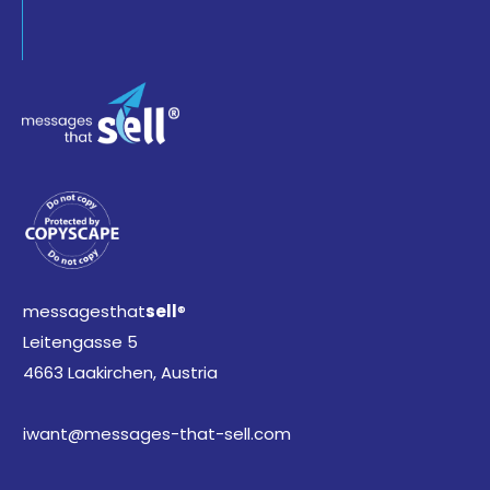
messagesthat
sell
®
Leitengasse 5
4663 Laakirchen, Austria
iwant@messages-that-sell.com