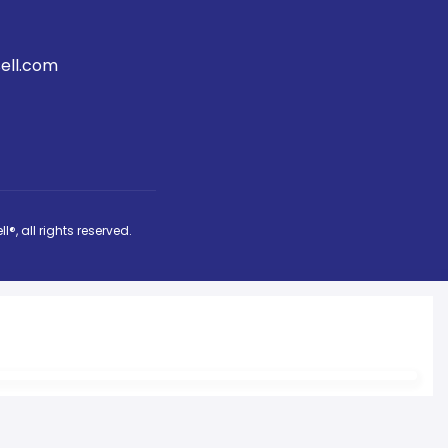
ell.com
ll®
, all rights reserved.