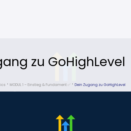
gang zu GoHighLevel
ics
MODUL 1 – Einstieg & Fundament ✅
Dein Zugang zu GoHighLevel