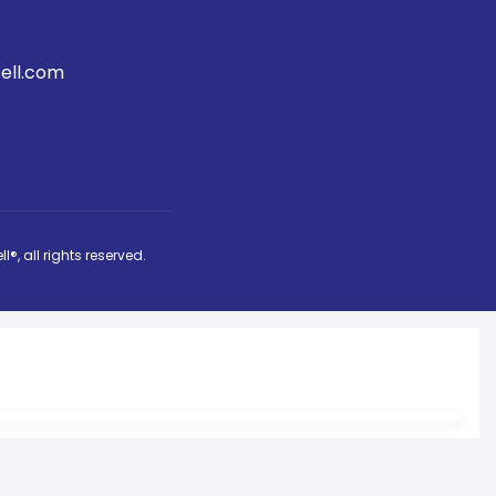
ell.com
ll®
, all rights reserved.