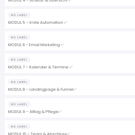
MODUL 4 - Struktur & Übersicht ✅
NO LABEL
MODUL 5 – Erste Automation ✅
NO LABEL
MODUL 6 - Email Marketing ✅
NO LABEL
MODUL 7 – Kalender & Termine ✅
NO LABEL
MODUL 8 – Landingpage & Funnel✅
NO LABEL
MODUL 9 – Alltag & Pflege✅
NO LABEL
MODUL 10 – Team & Abschluss✅