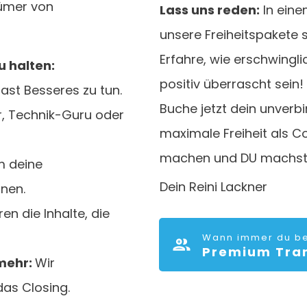
tümer von
Lass uns reden:
In eine
unsere Freiheitspakete s
Erfahre, wie erschwinglic
u halten:
positiv überrascht sein!
ast Besseres zu tun.
Buche jetzt dein unverb
r, Technik-Guru oder
maximale Freiheit als C
machen und DU machst 
m deine
Dein Reini Lackner
nen.
ren die Inhalte, die
Wann immer du ber
Premium Tran
mehr:
Wir
as Closing.