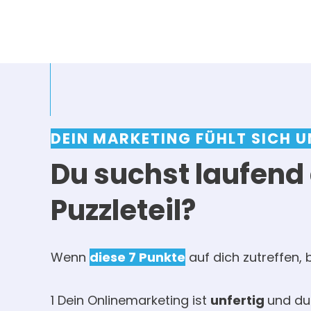
DEIN MARKETING FÜHLT SICH U
Du suchst laufend
Puzzleteil?
Wenn
diese 7 Punkte
auf dich zutreffen, bi
1 Dein Onlinemarketing ist
unfertig
und du