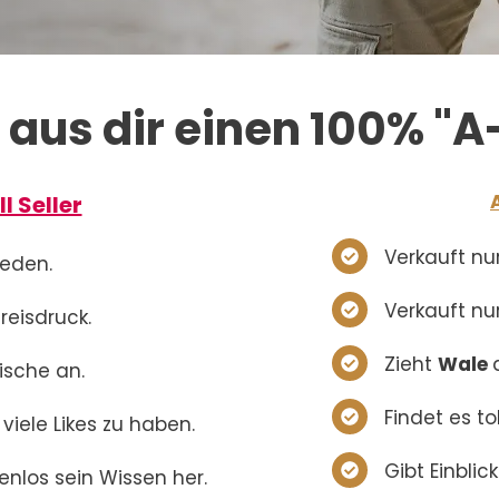
aus dir einen 100% "A-
ll Seller
Verkauft n
jeden.
Verkauft nu
reisdruck.
Zieht
Wale
Fische an.
Findet es tol
l viele Likes zu haben.
Gibt Einblic
enlos sein Wissen her.