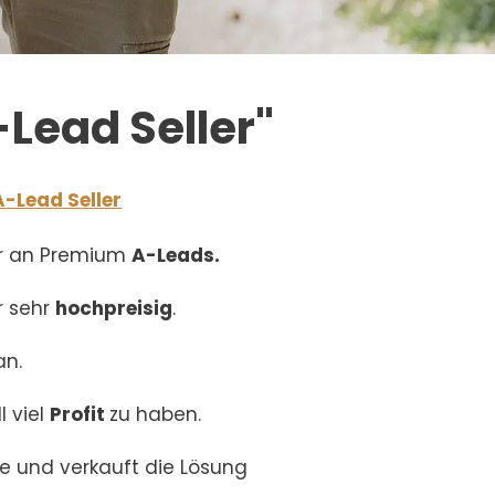
Lead Seller"
A-Lead Seller
ur an Premium
A-Leads.
r sehr
hochpreisig
.
an.
l viel
Profit
zu haben.
ke und verkauft die Lösung