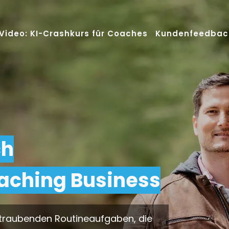
Video: KI-Crashkurs für Coaches
Kundenfeedbac
ch
aching Business
eitraubenden Routineaufgaben, die