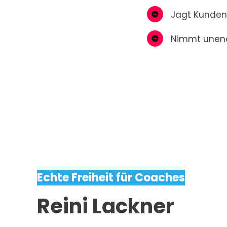
Jagt Kunden 
Nimmt unend
Echte Freiheit für Coaches
Reini Lackner