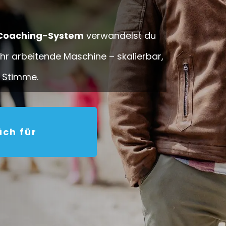
-Coaching-System
verwandelst du
Uhr arbeitende Maschine – skalierbar,
n Stimme.
ch für