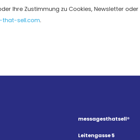
oder Ihre Zustimmung zu Cookies, Newsletter oder 
that-sell.com
.
messagesthat
sell
®
Leitengasse 5