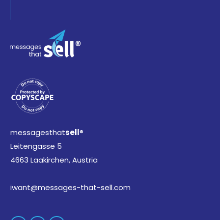
messagesthat
sell
®
Leitengasse 5
4663 Laakirchen, Austria
iwant@messages-that-sell.com