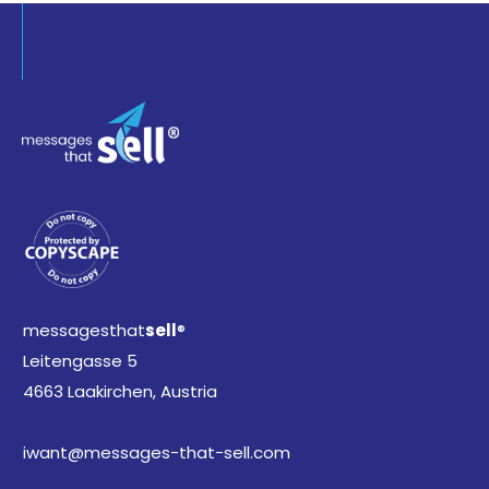
messagesthat
sell
®
Leitengasse 5
4663 Laakirchen, Austria
iwant@messages-that-sell.com