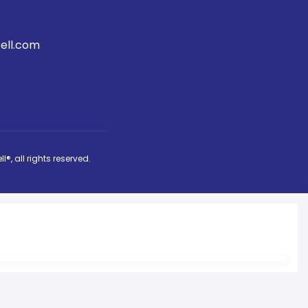
ell.com
ll®
, all rights reserved.