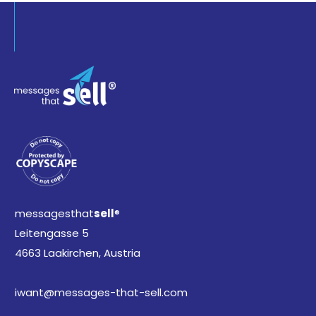
messagesthat
sell
®
Leitengasse 5
4663 Laakirchen, Austria
iwant@messages-that-sell.com