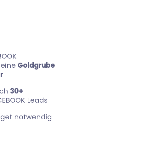
BOOK-
 eine
Goldgrube
r
sch
30+
FACEBOOK Leads
get notwendig