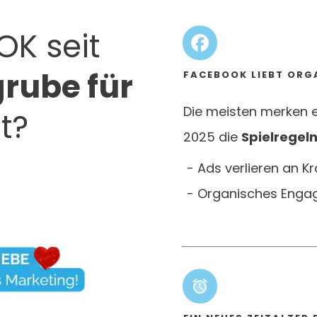
K seit
grube für
FACEBOOK LIEBT ORG
Die meisten merken e
t?
2025 die
Spielregel
- Ads verlieren an K
- Organisches Engag