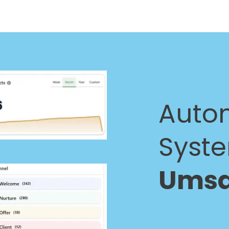
Autom
Syst
Umsa