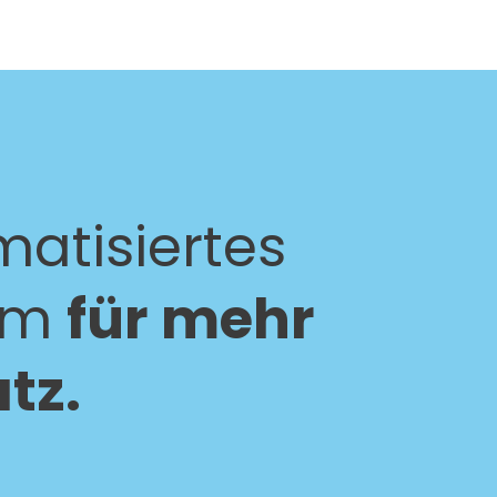
atisiertes
em
für mehr
tz.