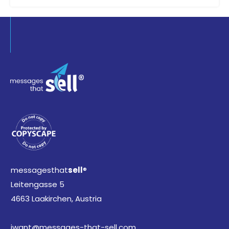
messagesthat
sell
®
Leitengasse 5
4663 Laakirchen, Austria
iwant@messages-that-sell.com