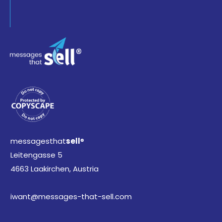
messagesthat
sell
®
Leitengasse 5
4663 Laakirchen, Austria
iwant@messages-that-sell.com