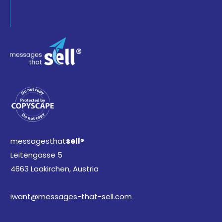
messagesthat
sell
®
Leitengasse 5
4663 Laakirchen, Austria
iwant@messages-that-sell.com