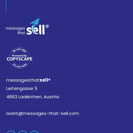
messagesthat
sell
®
Leitengasse 5
4663 Laakirchen, Austria
iwant@messages-that-sell.com