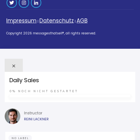
Impressum
Datenschutz
AGB
|
|
Copyright
2026
messagesthatsell®
, all rights reserved.
Daily Sales
0%
NOCH NICHT GESTARTET
Instructor
REINI LACKNER
NO LABEL