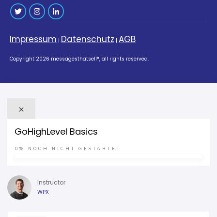
Impressum
Datenschutz
AGB
|
|
Copyright
2026
messagesthatsell®
, all rights reserved.
GoHighLevel Basics
0%
NOCH NICHT GESTARTET
Instructor
WPX_