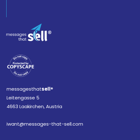
messagesthat
sell
®
Leitengasse 5
4663 Laakirchen, Austria
iwant@messages-that-sell.com