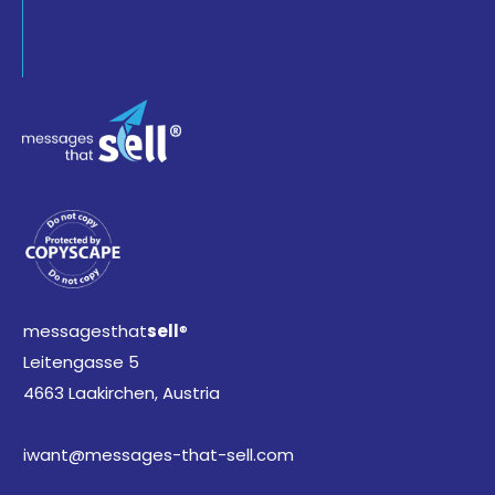
messagesthat
sell
®
Leitengasse 5
4663 Laakirchen, Austria
iwant@messages-that-sell.com