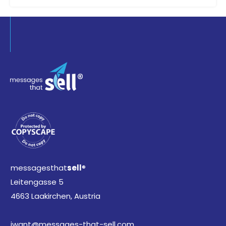
messagesthat
sell
®
Leitengasse 5
4663 Laakirchen, Austria
iwant@messages-that-sell.com