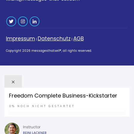
Impressum
Datenschutz
AGB
|
|
Copyright
2026
messagesthatsell®
, all rights reserved.
Freedom Complete Business-Kickstarter
0%
NOCH NICHT GESTARTET
Instructor
REINI LACKNER