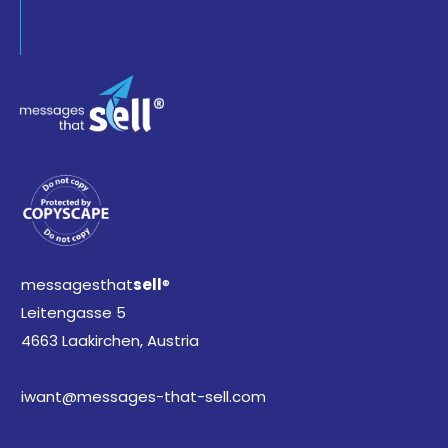
messagesthat
sell
®
Leitengasse 5
4663 Laakirchen, Austria
iwant@messages-that-sell.com