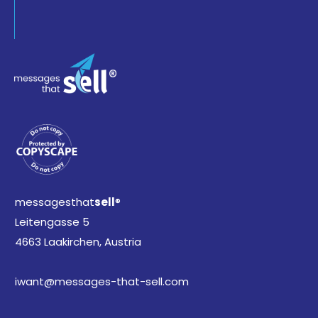
messagesthat
sell
®
Leitengasse 5
4663 Laakirchen, Austria
iwant@messages-that-sell.com