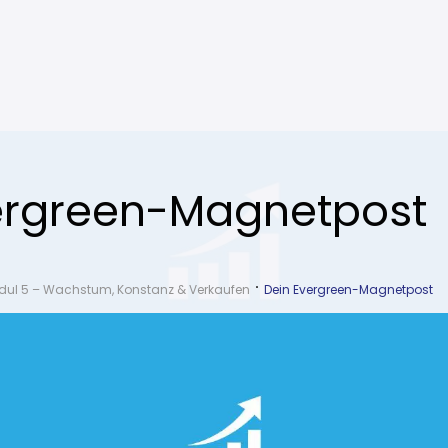
ergreen-Magnetpost
dul 5 – Wachstum, Konstanz & Verkaufen
Dein Evergreen-Magnetpost