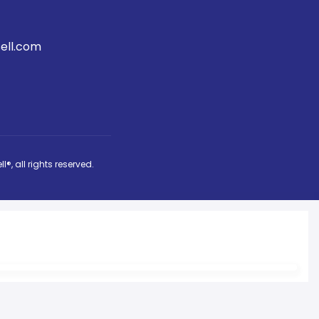
ell.com
ll®
, all rights reserved.