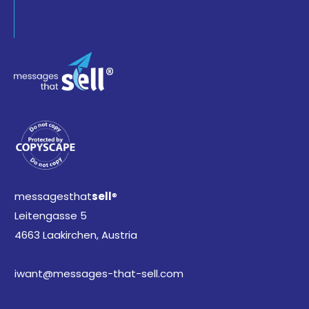
messagesthat
sell
®
Leitengasse 5
4663 Laakirchen, Austria
iwant@messages-that-sell.com