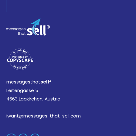
messagesthat
sell
®
Leitengasse 5
4663 Laakirchen, Austria
iwant@messages-that-sell.com