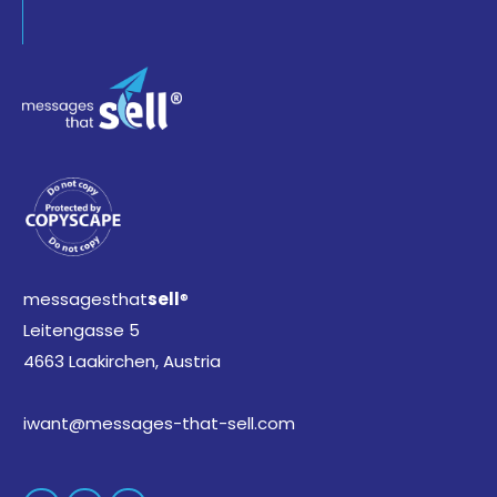
messagesthat
sell
®
Leitengasse 5
4663 Laakirchen, Austria
iwant@messages-that-sell.com